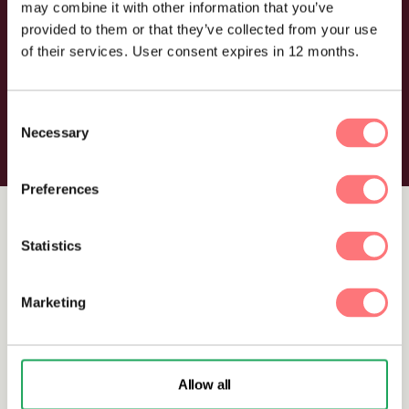
may combine it with other information that you’ve
Resultat ni kan lita på
provided to them or that they’ve collected from your use
of their services. User consent expires in 12 months.
Används av organisationer världen över och
levererar hög prestanda även i komplexa miljöer
med stora datamängder.
Consent
Necessary
Selection
Preferences
Statistics
Marketing
Allow all