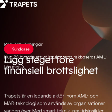
RegTech-lösningar
Kundcase
Ligg steget före
Hur JRS byggde ett välstrukturerat, riskbaserat AML-
ramverk
finansiell brottslighet
Läs mer
Trapets är en ledande aktör inom AML- och
MAR-teknologi som används av organisationer
världen över. Med smart teknik, realtidsinsikter