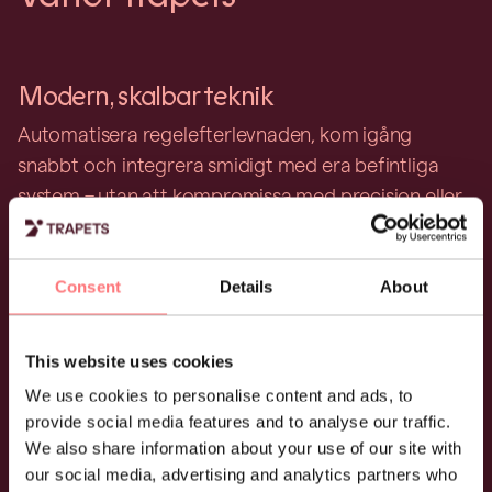
Modern, skalbar teknik
Automatisera regelefterlevnaden, kom igång
snabbt och integrera smidigt med era befintliga
system – utan att kompromissa med precision eller
kontroll.
Consent
Details
About
Tydlighet i varje beslut
Få tydlig riskinformation, flexibla arbetsflöden och
This website uses cookies
full spårbarhet – så att ni kan agera med trygghet
We use cookies to personalise content and ads, to
provide social media features and to analyse our traffic.
och kontroll.
We also share information about your use of our site with
our social media, advertising and analytics partners who