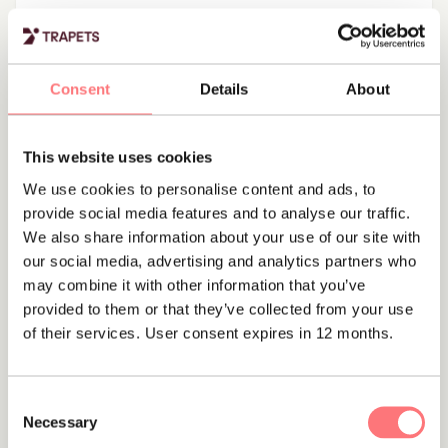
Webinars och events
Trapets är partner på Penningvättsdagarna
2026
Consent
Details
About
Delta i Penningtvättsdagarna 2026, som hålls i Stockholm
vid Stockholm Waterfront, den 15-16 april.
This website uses cookies
We use cookies to personalise content and ads, to
provide social media features and to analyse our traffic.
We also share information about your use of our site with
our social media, advertising and analytics partners who
Webinars och events
may combine it with other information that you’ve
Insiderbrottslighet - varningssignaler att ha koll
provided to them or that they’ve collected from your use
på
of their services. User consent expires in 12 months.
On-demand webinar på engelska - Kolla på vårt
webbinarium om insiderhandel och hur man identifierar
Consent
den.
Necessary
Selection