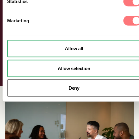
Statistics
Logga in
Marketing
Är du en befintlig användare? Logga in i din lösning
Allow all
här.
Allow selection
Logga in
Deny