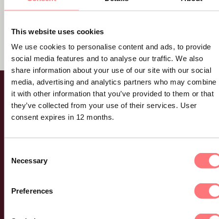
Hur börjar jag använda Trapets KYC?
Hur loggar jag sedan in i Trapets KYC när jag blivit kund?
Hur loggar jag in som tidigare kund hos Regtech solutions?
This website uses cookies
Vad gör jag om jag behöver support eller har frågor?
We use cookies to personalise content and ads, to provide
social media features and to analyse our traffic. We also
share information about your use of our site with our social
media, advertising and analytics partners who may combine
it with other information that you’ve provided to them or that
they’ve collected from your use of their services. User
consent expires in 12 months.
Consent
Necessary
Selection
Preferences