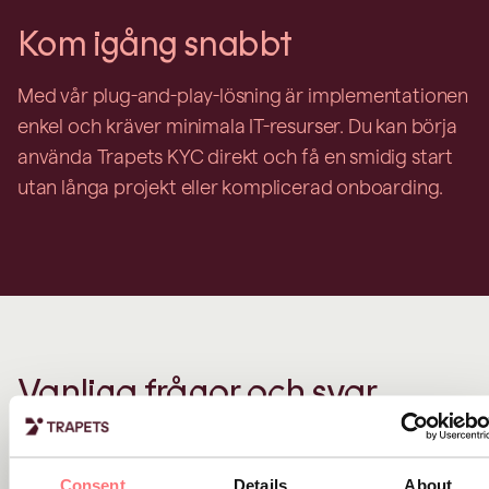
Kom igång snabbt
Med vår plug-and-play-lösning är implementationen
enkel och kräver minimala IT-resurser. Du kan börja
använda Trapets KYC direkt och få en smidig start
utan långa projekt eller komplicerad onboarding.
Vanliga frågor och svar
Consent
Details
About