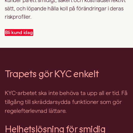
kunder på ett smidigt, säkert och kostnadseffektivt
sätt, och löpande hålla koll på förändringar i deras
riskprofiler.
Bli kund idag
Trapets gör KYC enkelt
KYC-arbetet ska inte behöva ta upp all er tid. Få
tillgång till skräddarsydda funktioner som gör
regelefterlevnad lättare.
Helhetslösning för smidig