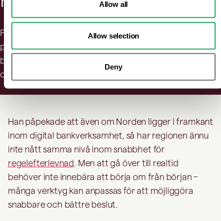
högriskkunder
Allow all
Få tillgång till uppdaterad data som täcker personer i
Allow selection
politisk utsatt ställning (PEP), släktingar och nära
bekanta (RCA), sanktionsscreening, verkliga huvudmän
Deny
och negativ mediebevakning.
Han påpekade att även om Norden ligger i framkant
inom digital bankverksamhet, så har regionen ännu
inte nått samma nivå inom snabbhet för
regelefterlevnad
. Men att gå över till realtid
behöver inte innebära att börja om från början –
många verktyg kan anpassas för att möjliggöra
snabbare och bättre beslut.