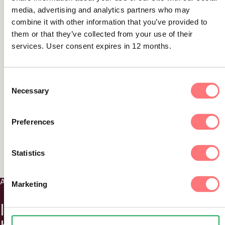
media, advertising and analytics partners who may
Denna utveckling drivs också av regleringar. Nya
combine it with other information that you’ve provided to
regelverk som Betaltjänstdirektivet 3 (PSD3) och
them or that they’ve collected from your use of their
services. User consent expires in 12 months.
förordningen om omedelbara betalningar kräver
snabba
riskbedömningar
och kundkontroller –
särskilt för högrisktransaktioner och
sanktionerade
Consent
personer.
Necessary
Selection
”Om dina system väntar till dagens slut, är du redan
Preferences
sen”,
konstaterade Rosvall.
Statistics
AML screening
Marketing
Identifiera och kontrollera