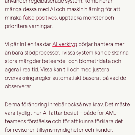
använder regelbaserade system, kombinerar
många dessa med AI och maskininlärning för att
minska
false positives,
upptäcka mönster och
prioritera varningar.
Vi går in i en fas där
AI-verktyg
börjar hantera mer
än bara stödprocesser. I vissa system kan de skanna
stora mängder beteende- och biometridata och
agera i realtid. Vissa kan till och med justera
övervakningsregler automatiskt baserat på vad de
observerar.
Denna förändring innebär också nya krav. Det måste
vara tydligt hur AI fattar beslut – både för AML-
teamens förståelse och för att kunna förklara det
för revisorer, tillsynsmyndigheter och kunder.