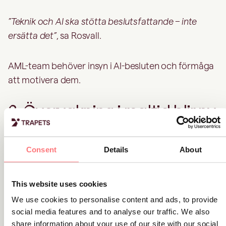
”Teknik och AI ska stötta beslutsfattande – inte
ersätta det”
, sa Rosvall.
AML-team behöver insyn i AI-besluten och förmåga
att motivera dem.
3. Övervakning i realtid blir ny
standard
Consent
Details
About
Rosvalls sista budskap handlade om tempot i
övervakningen. Övervakning i batchformat räcker
This website uses cookies
inte längre. I allt större utsträckning är det
We use cookies to personalise content and ads, to provide
realtidsövervakning som gäller – där transaktioner
social media features and to analyse our traffic. We also
bedöms och flaggas direkt.
share information about your use of our site with our social