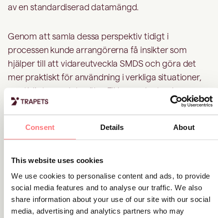
av en standardiserad datamängd.
Genom att samla dessa perspektiv tidigt i
processen kunde arrangörerna få insikter som
hjälper till att vidareutveckla SMDS och göra det
mer praktiskt för användning i verkliga situationer,
samtidigt som det möter FIU:ers och utredares
behov.
Consent
Details
About
Vad stack ut mest för dig
under workshopen?
This website uses cookies
We use cookies to personalise content and ads, to provide
Den tydligaste höjdpunkten var att så många
social media features and to analyse our traffic. We also
intressenter från hela rapporteringskedjan
share information about your use of our site with our social
samlades på samma plats för att skapa ett
media, advertising and analytics partners who may