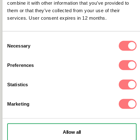
helhetsperspektiv.
combine it with other information that you’ve provided to
them or that they’ve collected from your use of their
services. User consent expires in 12 months.
Det fanns en tydlig känsla av gemensamt ansvar.
Alla hade möjlighet att bidra, dela insikter och
förstå hur deras roll hänger samman med det
Consent
Necessary
Selection
övergripande målet att bekämpa finansiell
brottslighet.
Preferences
Vilka var dina tre viktigaste
insikter från workshopen?
Statistics
Marketing
Ur en teknikleverantörs perspektiv är
harmoniserad rapportering välkommen, men
att inkluderas i diskussionerna
i detta skede är
mycket värdefullt. Det är inget vi tar för givet.
Allow all