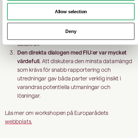
Workshopen var väl faciliterad och hade
tydliga mål.
Detta hjälpte oss att hålla
Allow selection
diskussionerna fokuserade och produktiva,
samtidigt som det gav utrymme att röra sig
Deny
mellan övergripande frågor och detaljerade
datakrav.
Den direkta dialogen med FIU:er var mycket
värdefull.
Att diskutera den minsta datamängd
som krävs för snabb rapportering och
utredningar gav båda parter verklig insikt i
varandras potentiella utmaningar och
lösningar.
Läs mer om workshopen på Europarådets
webbplats.