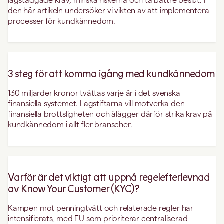
lagstadgade krav, minska riskerna och ta bättre beslut. I
den här artikeln undersöker vi vikten av att implementera
processer för kundkännedom.
3 steg för att komma igång med kundkännedom
130 miljarder kronor tvättas varje år i det svenska
finansiella systemet. Lagstiftarna vill motverka den
finansiella brottsligheten och ålägger därför strika krav på
kundkännedom i allt fler branscher.
Varför är det viktigt att uppnå regelefterlevnad
av Know Your Customer (KYC)?
Kampen mot penningtvätt och relaterade regler har
intensifierats, med EU som prioriterar centraliserad