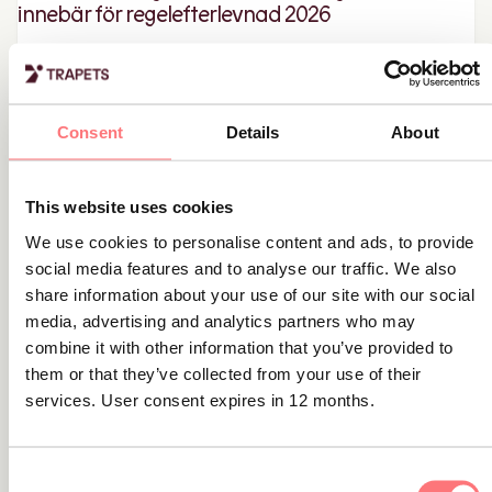
innebär för regelefterlevnad 2026
I den här artikeln går vi igenom vad IPR innebär, vilka
utmaningar den skapar och hur finansiella institut kan
anpassa sig till förändringarna.
Consent
Details
About
This website uses cookies
We use cookies to personalise content and ads, to provide
Från data till beslut: 3 insikter från Compliance
social media features and to analyse our traffic. We also
day
share information about your use of our site with our social
Läs våra takeaways från Compliance Day by Trapets - från
media, advertising and analytics partners who may
data till beslut
combine it with other information that you’ve provided to
them or that they’ve collected from your use of their
services. User consent expires in 12 months.
Consent