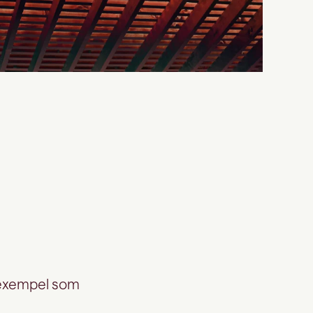
.
 exempel som