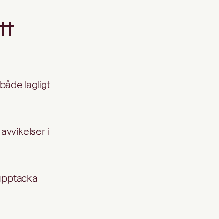
tt
både lagligt
avvikelser i
t upptäcka