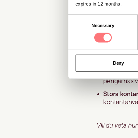
expires in 12 months.
Insättningar
Consent
dölja peng
Necessary
Selection
håll).
Insättninga
verksamhet
mönsterdete
Deny
Stora summo
pengarnas v
Stora konta
kontantanvä
Vill du veta h