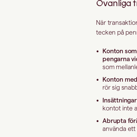
Ovanliga t
När transaktio
tecken på penn
Konton som 
pengarna vid
som mellanle
Konton med 
rör sig snab
Insättningar
kontot inte 
Abrupta för
använda ett 