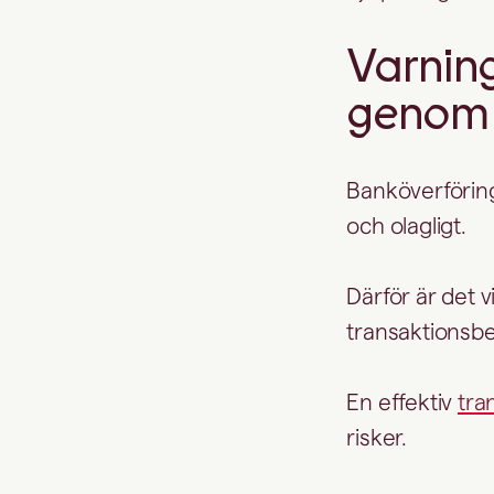
Varning
genom 
Banköverföringa
och olagligt.
Därför är det v
transaktionsb
En effektiv
tra
risker.