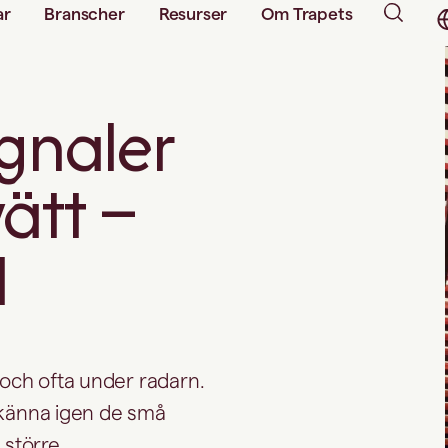
ar
Branscher
Resurser
Om Trapets
gnaler
ätt –
l
 och ofta under radarn.
a känna igen de små
större.