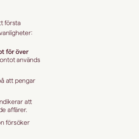
t första
anligheter:
t för över
kontot används
å att pengar
ndikerar att
e affärer.
on försöker