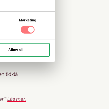
på försök att
r från många
Marketing
normala
Allow all
 svårt att följa
 en tid då
ter?
Läs mer.