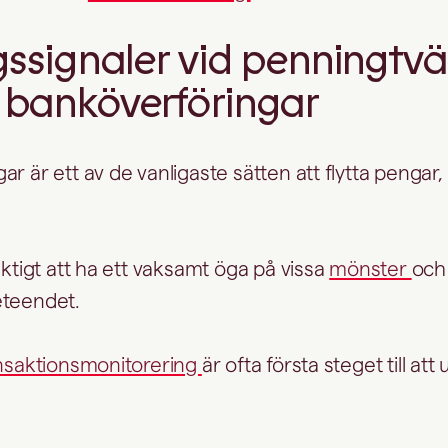
ssignaler vid penningtvä
banköverföringar
r är ett av de vanligaste sätten att flytta pengar, 
iktigt att ha ett vaksamt öga på vissa
mönster
och 
eteendet.
nsaktionsmonitorering
är ofta första steget till at