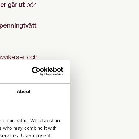
er går ut
bör
 penningtvätt
vvikelser och
ner.
About
se our traffic. We also share
ra typiska
ers who may combine it with
r services. User consent