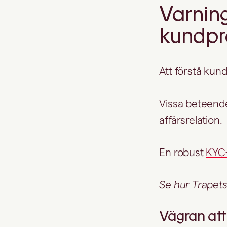
Varning
kundpro
Att förstå kun
Vissa beteend
affärsrelation.
En robust
KYC
Se hur Trapets
Vägran at