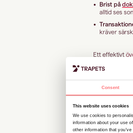
Brist på
dok
alltid ses s
Transaktione
kräver särsk
Ett effektivt
öv
flagga dem för
Se hur våra v
Consent
Misstänkta
This website uses cookies
We use cookies to personalis
Var pengarna k
information about your use of
varningssignal
other information that you’ve