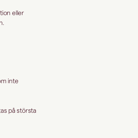
ion eller
en.
om inte
 tas på största