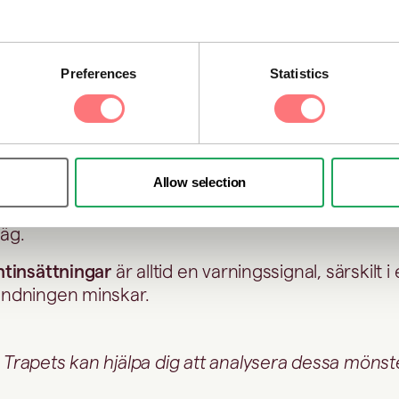
 från många olika individer eller företag
kan tyda 
arnas ursprung genom
smurfing
(små transaktione
Preferences
Statistics
r från många geografiska områden utanför den 
szonen
är ofta en indikation på försök att bryta
ktering.
Allow selection
r från varierande och obekräftade källor
gör det
äg.
ntinsättningar
är alltid en varningssignal, särskilt i
ndningen minskar.
ur Trapets kan hjälpa dig att analysera dessa möns