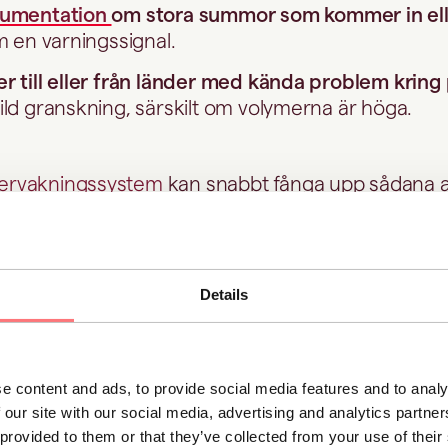
umentation
om stora summor som kommer in ell
om en varningssignal.
r till eller från länder med kända problem kring
ild granskning, särskilt om volymerna är höga.
ervakningssystem
kan snabbt fånga upp sådana a
 vidare utredning.
erktyg
kan hjälpa dig
identifiera ovanliga transaktio
Details
 finansieringskällor
e content and ads, to provide social media features and to analy
ommer ifrån är lika viktigt som hur de rör sig. Någ
 our site with our social media, advertising and analytics partn
er:
 provided to them or that they’ve collected from your use of thei