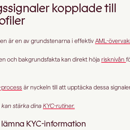
ssignaler kopplade till
filer
den är en av grundstenarna i effektiv
AML-övervak
en och bakgrundsfakta kan direkt höja
risknivån
f
-process
är nyckeln till att upptäcka dessa signaler
 kan stärka dina
KYC-rutiner.
t lämna KYC-information