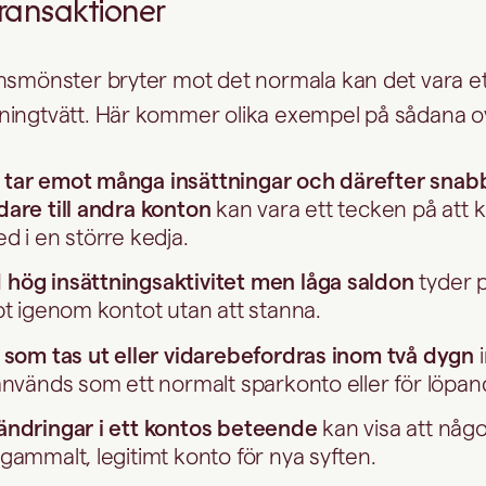
ransaktioner
nsmönster bryter mot det normala kan det vara et
ingtvätt. Här kommer olika exempel på sådana ov
tar emot många insättningar och därefter snabb
are till andra konton
kan vara ett tecken på att 
d i en större kedja.
hög insättningsaktivitet men låga saldon
tyder p
bt igenom kontot utan att stanna.
 som tas ut eller vidarebefordras inom två dygn
i
används som ett normalt sparkonto eller för löpand
ändringar i ett kontos beteende
kan visa att någ
gammalt, legitimt konto för nya syften.