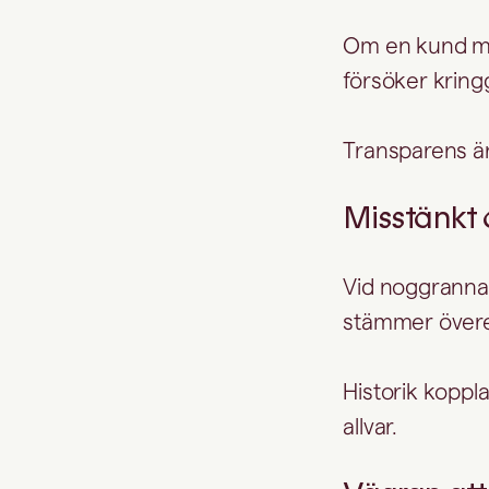
Om en kund mot
försöker kring
Transparens är 
Misstänkt 
Vid noggranna
stämmer övere
Historik kopplad
allvar.