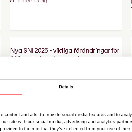
att förbereda dig.
Nya SNI 2025 - viktiga förändringar för
AML-arbete och screening
Den 8 december 2025 införs den nya versionen av
den svenska näringsgrensindelningen, SNI 2025,
som ersätter SNI 2007.
Details
e content and ads, to provide social media features and to analy
 our site with our social media, advertising and analytics partn
 provided to them or that they’ve collected from your use of thei