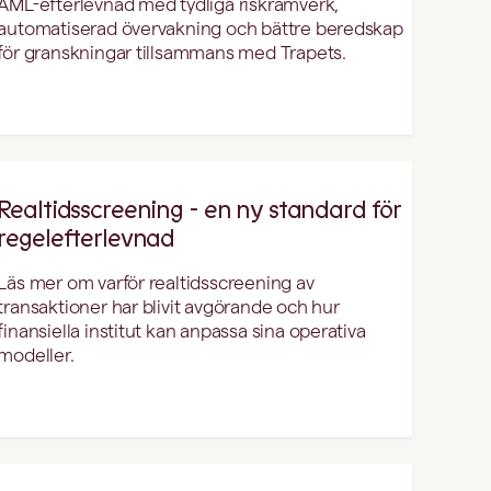
AML-efterlevnad med tydliga riskramverk,
automatiserad övervakning och bättre beredskap
för granskningar tillsammans med Trapets.
Realtidsscreening - en ny standard för
regelefterlevnad
Läs mer om varför realtidsscreening av
transaktioner har blivit avgörande och hur
finansiella institut kan anpassa sina operativa
modeller.