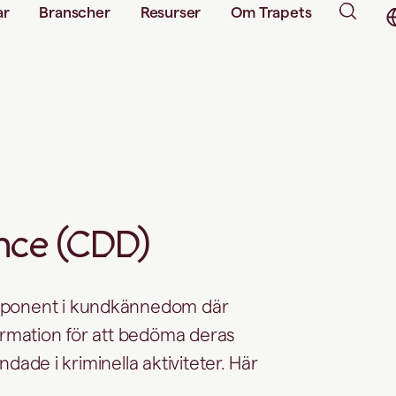
ar
Branscher
Resurser
Om Trapets
nce (CDD)
mponent i kundkännedom där
ormation för att bedöma deras
ndade i kriminella aktiviteter. Här