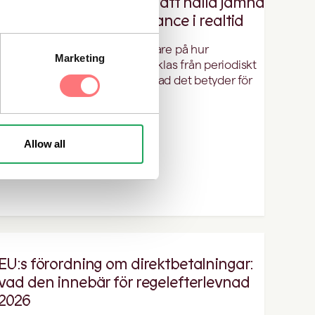
Från att hinna ikapp till att hålla jämna
steg: skiftet mot compliance i realtid
I den här artikeln tittar vi närmare på hur
Marketing
compliance håller på att utvecklas från periodiskt
till kontinuerligt arbete – och vad det betyder för
finansiella verksamheter.
Allow all
EU:s förordning om direktbetalningar:
vad den innebär för regelefterlevnad
2026