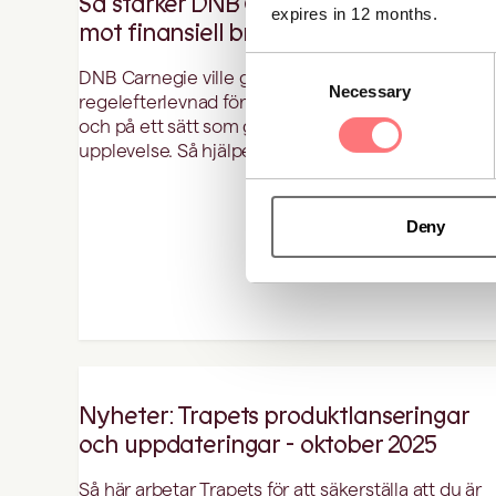
Så stärker DNB Carnegie sitt arbete
expires in 12 months.
mot finansiell brottslighet med Trapets
Consent
DNB Carnegie ville gå längre än traditionell
Necessary
Selection
regelefterlevnad för att arbeta smartare, snabbare
och på ett sätt som gynnar en kundvänlig
upplevelse. Så hjälper Trapets dem.
Deny
Nyheter: Trapets produktlanseringar
och uppdateringar - oktober 2025
Så här arbetar Trapets för att säkerställa att du är