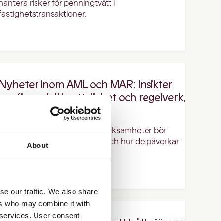
hantera risker för penningtvätt i
fastighetstransaktioner.
Nyheter inom AML och MAR: Insikter
om finansiell brottslighet och regelverk,
november 2025
Här är tre utvecklingar som verksamheter bör
känna till, varför de är viktiga och hur de påverkar
About
AML- och MAR-team framåt.
se our traffic. We also share
ers who may combine it with
r services. User consent