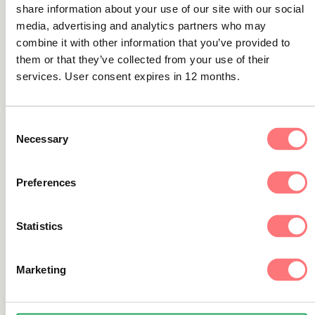
godkänt ett lån via BankID. När hon kontaktade
share information about your use of our site with our social
banken fick hon svaret:
media, advertising and analytics partners who may
combine it with other information that you’ve provided to
them or that they’ve collected from your use of their
”Det går så fort att man inte hinner kontrollera.”
services. User consent expires in 12 months.
Det här illustrerar den balansgång varje aktör står
Consent
inför. Är kontrollerna för strikta minskar
Necessary
Selection
konverteringen. Är de för svaga ökar risken för
bedrägeri och penningtvätt.
Preferences
Compliance som en del av
Statistics
affärsmotorn
Marketing
Under lång tid sågs compliance som en funktion
som granskade och rapporterade i efterhand. Den