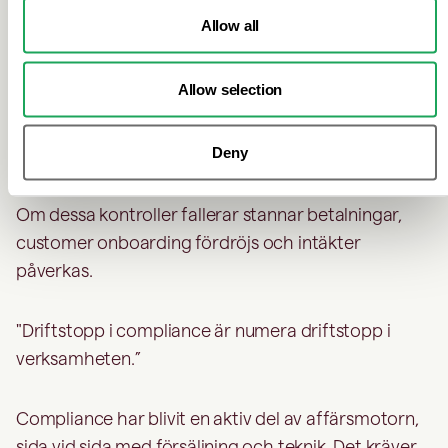
modellen fungerar inte längre.
Allow all
Som Liza förklarade:
Allow selection
"Varje sanktionskontroll och riskbedömning är nu en
Deny
del av kundresan”.
Om dessa kontroller fallerar stannar betalningar,
customer onboarding fördröjs och intäkter
påverkas.
"Driftstopp i compliance är numera driftstopp i
verksamheten.”
Compliance har blivit en aktiv del av affärsmotorn,
sida vid sida med försäljning och teknik. Det kräver