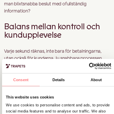
man blixtsnabba beslut med ofullständig
information?
Balans mellan kontroll och
kundupplevelse
Varje sekund räknas, inte bara för betalningarna,
utan också för kunderna. Ju snabbare processen
upplevs, desto smidigare blir kundresan. Samtidigt
tillför varje kontrollmoment tid, och varje försening
riskerar att tappa en kund.
Consent
Details
About
Liza delade en berättelse som många inom
This website uses cookies
regelefterlevnad kan känna igen. En släkting till
We use cookies to personalise content and ads, to provide
henne blev utsatt för kreditbedrägeri efter att ha
social media features and to analyse our traffic. We also