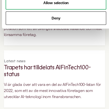
Allow selection
Trapets tilldelas Gasellstatus av DI
För femte året i rad har Trapets tilldelats utmärkelsen som
Deny
Gasell 2021 av Dagens Industri (DI), vilket bekräftar dess
position som ett av Sveriges snabbast växande och mest
lönsamma företag.
Latest news
Trapets har tilldelats AlFinTech100-
status
Vi är glada över att vara en del av AIFinTech100-listan för
2022, som ett av de mest innovativa företagen som
utvecklar AI-teknologi inom finansbranschen.