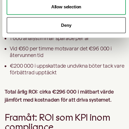
Allow selection
Effekt:
Deny
3 200 färre falska varningar per månad
1 600 analystimmar sparade per år
Vid €60 per timme motsvarar det €96 000 i
återvunnen tid
€200 000 i uppskattade undvikna böter tack vare
förbättrad upptäckt
Total årlig ROI: cirka €296 000 i mätbart värde
jämfört med kostnaden för att driva systemet.
Framåt: ROI som KPI inom
compliance