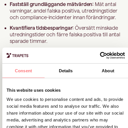
Fastställ grundläggande mätvärden:
Mät antal
varningar, andel falska positiva, utredningstider
och compliance-incidenter innan förändringar.
Kvantifiera tidsbesparingar:
Översätt minskade
utredningstider och färre falska positiva till antal
sparade timmar.
Inkludera riskreducering:
Uppskatta potentiella
böter eller förluster som har undvikits genom
förbättrad upptäckt.
Consent
Details
About
Visa stöd för tillväxt:
Lyft fram hur systemet
möjliggör ökad volym eller nya tillgångsslag utan
att kräva fler medarbetare.
This website uses cookies
Använd verkliga exempel:
Referera till interna
We use cookies to personalise content and ads, to provide
fallstudier eller externa tillsynsärenden för att
social media features and to analyse our traffic. We also
tydliggöra potentiella kostnader.
share information about your use of our site with our social
media, advertising and analytics partners who may
combine it with other information that you’ve provided to