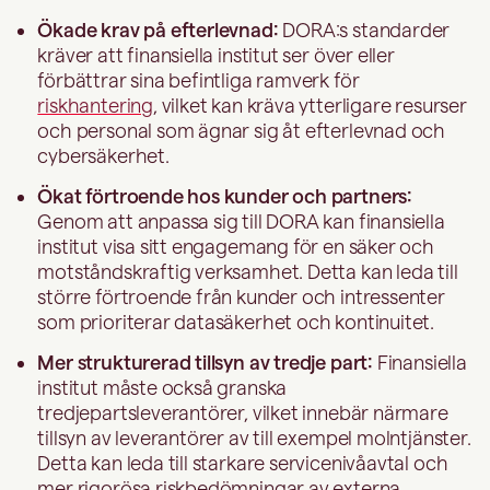
Ökade krav på efterlevnad:
DORA:s standarder
kräver att finansiella institut ser över eller
förbättrar sina befintliga ramverk för
riskhantering
, vilket kan kräva ytterligare resurser
och personal som ägnar sig åt efterlevnad och
cybersäkerhet.
Ökat förtroende hos kunder och partners:
Genom att anpassa sig till DORA kan finansiella
institut visa sitt engagemang för en säker och
motståndskraftig verksamhet. Detta kan leda till
större förtroende från kunder och intressenter
som prioriterar datasäkerhet och kontinuitet.
Mer strukturerad tillsyn av tredje part:
Finansiella
institut måste också granska
tredjepartsleverantörer, vilket innebär närmare
tillsyn av leverantörer av till exempel molntjänster.
Detta kan leda till starkare servicenivåavtal och
mer rigorösa riskbedömningar av externa