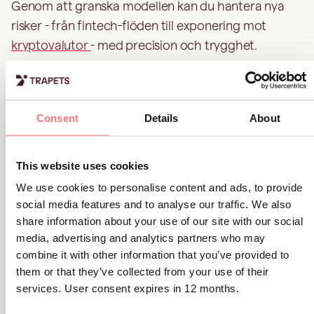
Genom att granska modellen kan du hantera nya
risker - från fintech-flöden till exponering mot
kryptovalutor
- med precision och trygghet.
5. Förbättra kundupplevelsen
Consent
Details
About
En förfinad AML-modell minskar onödig friktion för
lågriskkunder, vilket leder till snabbare
onboarding
och färre intrång i kundens process.
This website uses cookies
We use cookies to personalise content and ads, to provide
social media features and to analyse our traffic. We also
Resultatet är en smidigare kundresa som ändå
share information about your use of our site with our social
uppfyller de högsta kraven på regelefterlevnad.
media, advertising and analytics partners who may
combine it with other information that you’ve provided to
Kundcase: från flaskhals till
them or that they’ve collected from your use of their
effektivitet
services. User consent expires in 12 months.