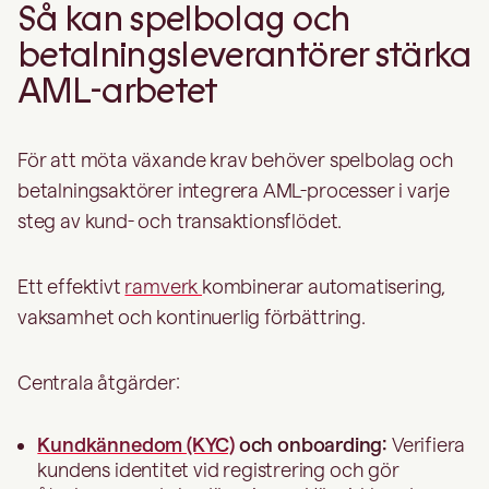
Så kan spelbolag och
betalningsleverantörer stärka
AML-arbetet
För att möta växande krav behöver spelbolag och
betalningsaktörer integrera AML-processer i varje
steg av kund- och transaktionsflödet.
Ett effektivt
ramverk
kombinerar automatisering,
vaksamhet och kontinuerlig förbättring.
Centrala åtgärder:
Kundkännedom (KYC)
och onboarding:
Verifiera
kundens identitet vid registrering och gör