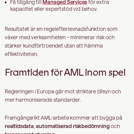
Få tillgång till
Managed Services
för extra
kapacitet eller expertstöd vid behov.
Resultatet är en regelefterlevnadsfunktion som
växer med verksamheten – minimerar risk och
stärker kundförtroendet utan att hämma
effektiviteten.
Framtiden för AML inom spel
Regleringen i Europa går mot striktare tillsyn och
mer harmoniserade standarder.
Framgångsrikt AML-arbete kommer att bygga på
realtidsdata
,
automatiserad riskbedömning
och