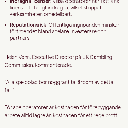
Indragna licenser:
Vissa operatörer har fått sina
licenser tillfälligt indragna, vilket stoppat
verksamheten omedelbart.
Reputationsrisk:
Offentliga ingripanden minskar
förtroendet bland spelare, investerare och
partners.
Helen Venn, Executive Director på UK Gambling
Commission, kommenterade:
“Alla spelbolag bör noggrant ta lärdom av detta
fall.”
För speloperatörer är kostnaden för förebyggande
arbete alltid lägre än kostnaden för ett regelbrott.