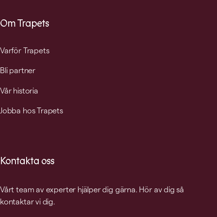
Om Trapets
Varför Trapets
Bli partner
Vår historia
Jobba hos Trapets
Kontakta oss
Vårt team av experter hjälper dig gärna. Hör av dig så
kontaktar vi dig.