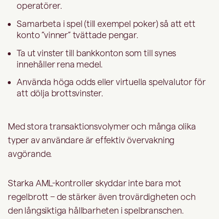
operatörer.
Samarbeta i spel (till exempel poker) så att ett
konto ”vinner” tvättade pengar.
Ta ut vinster till bankkonton som till synes
innehåller rena medel.
Använda höga odds eller virtuella spelvalutor för
att dölja brottsvinster.
Med stora transaktionsvolymer och många olika
typer av användare är effektiv övervakning
avgörande.
Starka AML-kontroller skyddar inte bara mot
regelbrott – de stärker även trovärdigheten och
den långsiktiga hållbarheten i spelbranschen.