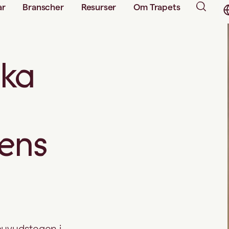
ar
Branscher
Resurser
Om Trapets
ika
ens
 huvudstegen i