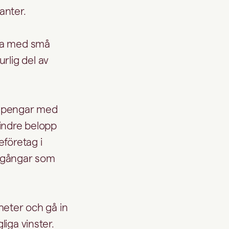
tanter.
dja med små
rlig del av
a pengar med
mindre belopp
eföretag i
illgångar som
gheter och gå in
liga vinster.