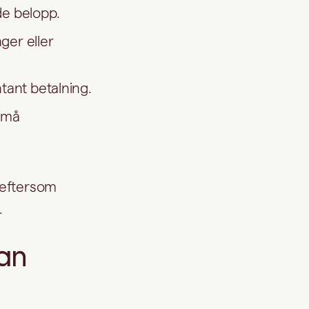
e belopp.
ger eller
ntant betalning.
 små
, eftersom
.
lan