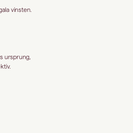
ala vinsten.
as ursprung,
ktiv.