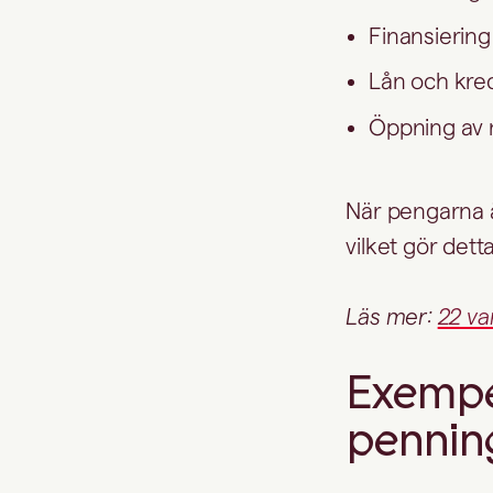
Finansiering
Lån och kre
Öppning av n
När pengarna ä
vilket gör dett
Läs mer:
22 va
Exempe
pennin