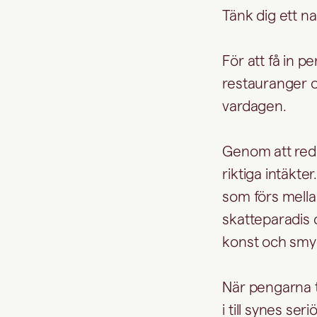
Tänk dig ett na
För att få in 
restauranger o
vardagen.
Genom att red
riktiga intäkte
som förs mellan
skatteparadis o
konst och smy
När pengarna ti
i till synes se