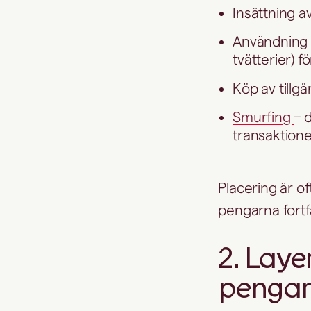
Insättning 
Användning a
tvätterier) f
Köp av tillg
Smurfing
– 
transaktione
Placering är o
pengarna fortfa
2. Laye
pengar 