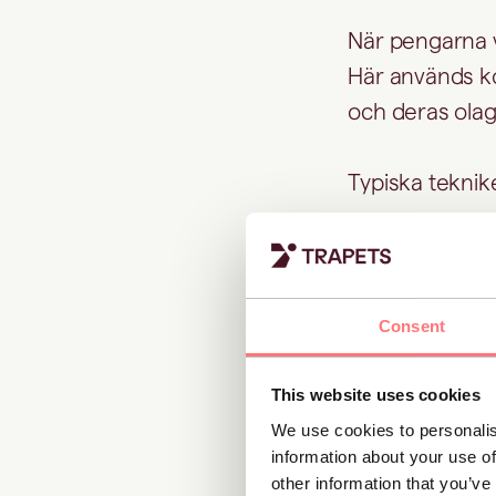
När pengarna vä
Här används k
och deras olag
Typiska teknike
Snabba överf
Investeringa
Consent
Användning 
ägarstruktur
This website uses cookies
Växling mella
We use cookies to personalis
information about your use of
other information that you’ve