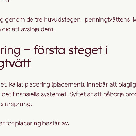
dig genom de tre huvudstegen i penningtvättens li
 dig att avslöja dem.
ring – första steget i
gtvätt
et, kallat placering (placement), innebär att olagli
i det finansiella systemet. Syftet är att påbörja pr
as ursprung.
r för placering består av: