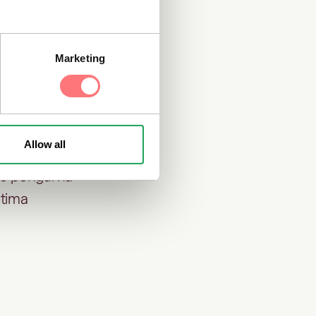
 så svårt som
 deras
Marketing
oney
Allow all
örs pengarna
itima