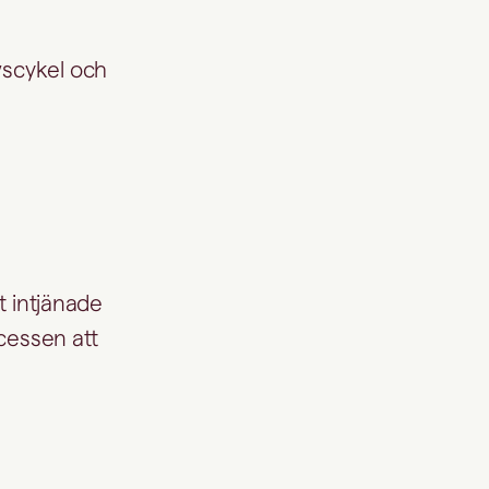
vscykel och
gt intjänade
ocessen att