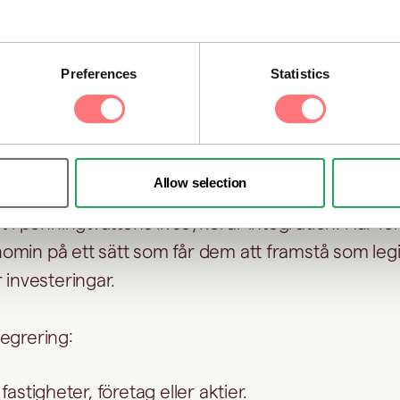
 till att skapa förvirring, dölja spåren och göra det
digheter och banker att följa pengarna tillbaka till
Preferences
Statistics
gration – making illicit m
 legitimate
Allow selection
t i penningtvättens livscykel är integration. Här f
konomin på ett sätt som får dem att framstå som leg
 investeringar.
egrering:
 fastigheter, företag eller aktier.