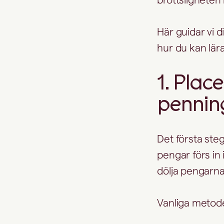
Här guidar vi 
hur du kan lära
1. Place
pennin
Det första steg
pengar förs in 
dölja pengarn
Vanliga metode