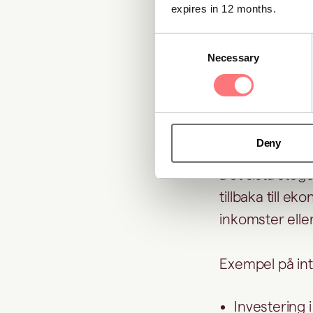
Layering syftar
expires in 12 months.
möjligt för myn
Consent
ursprung.
Necessary
Selection
3. Inte
appear
Deny
Det sista stege
tillbaka till e
inkomster eller
Exempel på int
Investering i