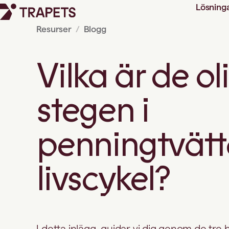
Lösning
Resurser
Blogg
Vilka är de ol
stegen i
penningtvätt
livscykel?
I detta inlägg, guidar vi dig genom de tre