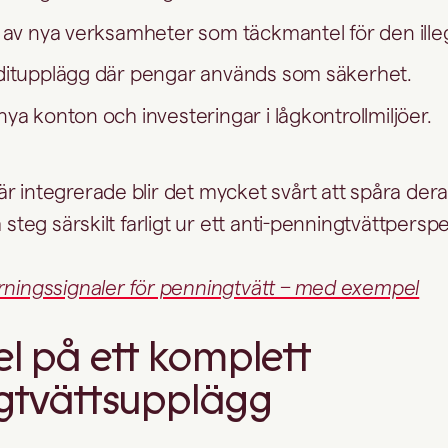
 av nya verksamheter som täckmantel för den illeg
ditupplägg där pengar används som säkerhet.
ya konton och investeringar i lågkontrollmiljöer.
r integrerade blir det mycket svårt att spåra der
a steg särskilt farligt ur ett anti-penningtvättperspe
rningssignaler för penningtvätt – med exempel
l på ett komplett
gtvättsupplägg