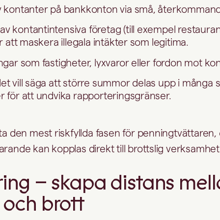
av kontanter på bankkonton via små, återkommand
v kontantintensiva företag (till exempel restauran
ör att maskera illegala intäkter som legitima.
ångar som fastigheter, lyxvaror eller fordon mot ko
det vill säga att större summor delas upp i många
r för att undvika rapporteringsgränser.
fta den mest riskfyllda fasen för penningtvättaren
rande kan kopplas direkt till brottslig verksamhet
ring – skapa distans mel
och brott