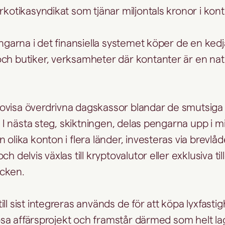
rkotikasyndikat som tjänar miljontals kronor i kon
pengarna i det finansiella systemet köper de en ke
ch butiker, verksamheter där kontanter är en natu
ovisa överdrivna dagskassor blandar de smutsig
r. I nästa steg, skiktningen, delas pengarna upp i 
 olika konton i flera länder, investeras via brevlåd
ch delvis växlas till kryptovalutor eller exklusiva t
cken.
ll sist integreras används de för att köpa lyxfasti
riösa affärsprojekt och framstår därmed som helt lag