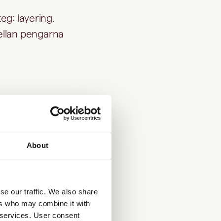
eg: layering.
ellan pengarna
gränser.
ärdepapper.
About
apa anonyma
pårning.
se our traffic. We also share
ers who may combine it with
r services. User consent